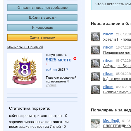
Чтобы оставлять ко
Отправить приватное сообщение
Добавить в друзья
Новые записи в бл
Игнорировать
nikom
21.07.202
Сделать подарок
Хотел в IT - поп
nikom
Мой малыш - Основной
18.07.202
Полдневное лет
популярность:
-2
9625 место
nikom
08.07.202
↓
Азбука для Бура
рейтинг
2673
?
nikom
05.06.202
Привилегированный
К Дню русского 
пользователь
8
уровня
nikom
05.06.202
В связи с пмэф-
Статистика портрета:
Популярные за не
сейчас просматривают портрет - 0
Мил@н@
01.08
зарегистрированные пользователи
ЕЛЛЕТТО!!!ДИК
посетившие портрет за 7 дней - 0