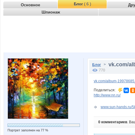
Блог
( 6 )
Основное
Др
Шпионаж
vk.com/al
>
Блог
770
vk.com/album-1997868
Поделиться:
http://www.nn.ru/
www.sun-hands.ru/5k
0 комментариев
. Ва
Портрет заполнен на 77 %