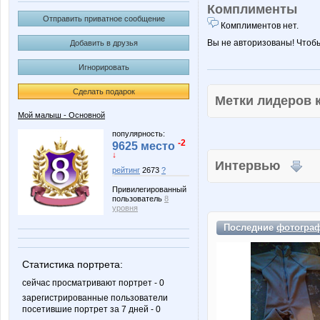
Комплименты
Отправить приватное сообщение
Комплиментов нет.
Вы не авторизованы! Чтоб
Добавить в друзья
Игнорировать
Сделать подарок
Метки лидеров
Мой малыш - Основной
популярность:
-2
9625 место
↓
Интервью
рейтинг
2673
?
Привилегированный
пользователь
8
уровня
Последние
фотогра
Статистика портрета:
сейчас просматривают портрет - 0
зарегистрированные пользователи
посетившие портрет за 7 дней - 0