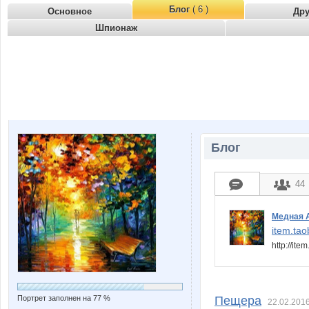
Блог
( 6 )
Основное
Др
Шпионаж
Блог
44
Медная 
item.ta
http://i
Портрет заполнен на 77 %
Пещера
22.02.2016