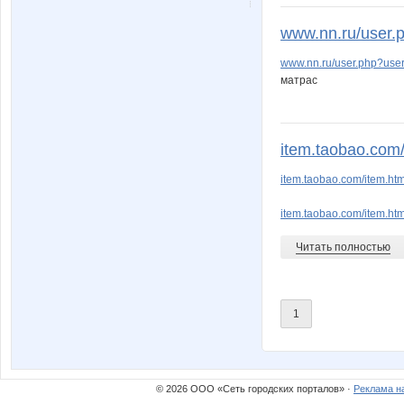
www.nn.ru/user.
www.nn.ru/user.php?use
матрас
item.taobao.com
item.taobao.com/item.h
item.taobao.com/item.ht
Читать полностью
1
© 2026 ООО «Сеть городских порталов» ·
Реклама н