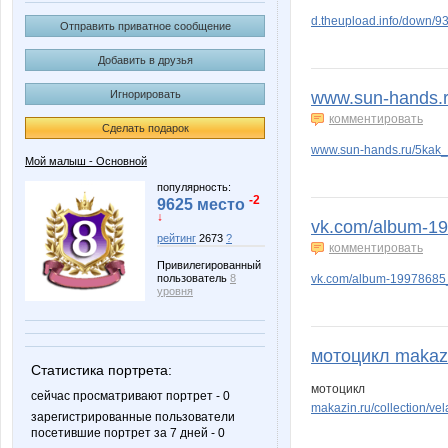
d.theupload.info/down/93
Отправить приватное сообщение
Добавить в друзья
Игнорировать
www.sun-hands.r
комментировать
Сделать подарок
www.sun-hands.ru/5kak_
Мой малыш - Основной
популярность:
-2
9625 место
↓
vk.com/album-19
рейтинг
2673
?
комментировать
Привилегированный
пользователь
8
vk.com/album-1997868
уровня
мотоцикл makazin.
Статистика портрета:
мотоцикл
сейчас просматривают портрет - 0
makazin.ru/collection/vela
зарегистрированные пользователи
посетившие портрет за 7 дней - 0